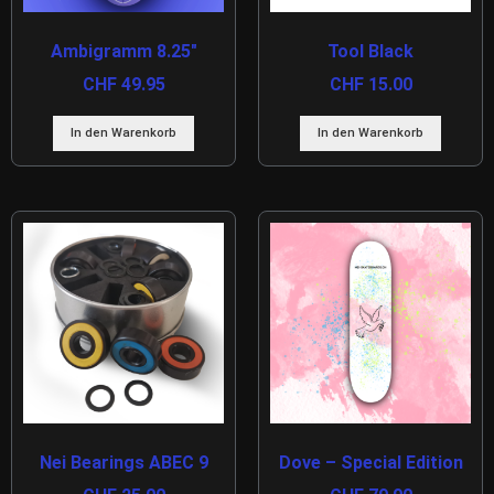
Ambigramm 8.25″
Tool Black
CHF
49.95
CHF
15.00
In den Warenkorb
In den Warenkorb
Nei Bearings ABEC 9
Dove – Special Edition